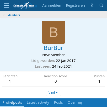
Aanmelden
Registreren
Members
B
BurBur
New Member
Lid geworden
22 jan 2017
Last seen
24 feb 2021
Berichten
Reaction score
Punten
1
0
1
Vind
Profielposts
Latest activity
Posts
Over mij