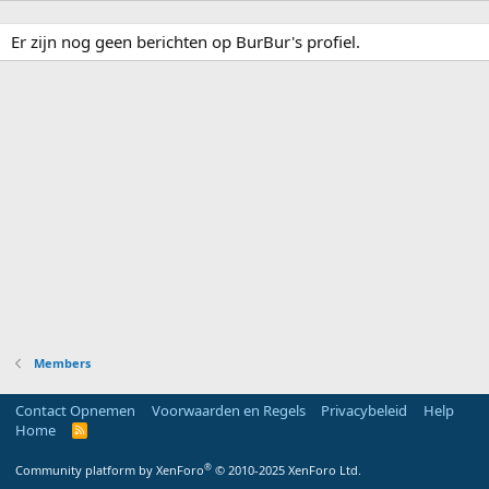
Er zijn nog geen berichten op BurBur's profiel.
Members
Contact Opnemen
Voorwaarden en Regels
Privacybeleid
Help
Home
R
S
S
®
Community platform by XenForo
© 2010-2025 XenForo Ltd.