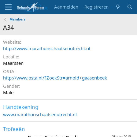
Aanmelden
Registreren
Members
A34
Website
http://www.marathonschaatsenutrecht.nl
Locatie
Maarssen
OSTA
http://www.osta.nl/?ZoekStr=arnold+gaasenbeek
Gender
Male
Handtekening
www.marathonschaatsenutrecht.nl
Trofeeën
28 nov 2013