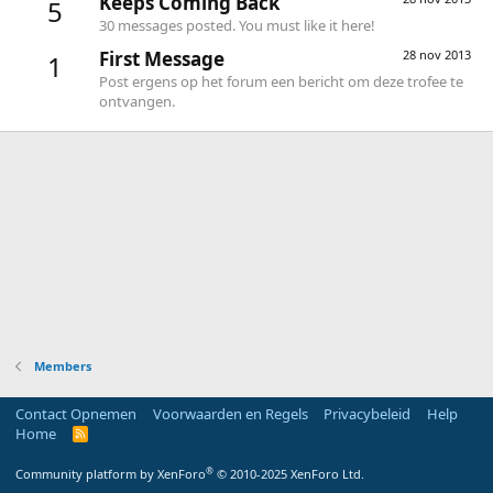
Keeps Coming Back
5
30 messages posted. You must like it here!
First Message
28 nov 2013
1
Post ergens op het forum een bericht om deze trofee te
ontvangen.
Members
Contact Opnemen
Voorwaarden en Regels
Privacybeleid
Help
Home
R
S
S
®
Community platform by XenForo
© 2010-2025 XenForo Ltd.