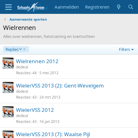
Aanmelden
Registreren
Aanverwante sporten
Wielrennen
Alles over wielrennen, fietstraining en toertochten
A
Replies
Filters
f
l
Wielrennen 2012
o
dedeut
p
Reacties
44
5 mei 2012
e
n
WielerVSS 2013 (2): Gent-Wevelgem
d
dedeut
Reacties
43
24 mrt 2013
WielerVSS 2012
dedeut
Reacties
43
16 jan 2013
WielerVSS 2013 (7): Waalse Pijl