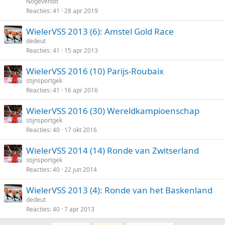
Nogevendit
Reacties
41
28 apr 2019
WielerVSS 2013 (6): Amstel Gold Race
dedeut
Reacties
41
15 apr 2013
WielerVSS 2016 (10) Parijs-Roubaix
stijnsportgek
Reacties
41
16 apr 2016
WielerVSS 2016 (30) Wereldkampioenschap
stijnsportgek
Reacties
40
17 okt 2016
WielerVSS 2014 (14) Ronde van Zwitserland
stijnsportgek
Reacties
40
22 jun 2014
WielerVSS 2013 (4): Ronde van het Baskenland
dedeut
Reacties
40
7 apr 2013