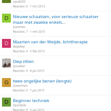
vandi205
Reacties
6
1 mrt 2015
Nieuwe schaatsen, voor serieuze schaatser
D
maar met zwakke enkels...
Dammes
Reacties
7
1 mrt 2015
Maarten van der Weijde, lichttherapie
D
diepdiep
Reacties
4
5 feb 2015
Diep zitten
ijszoeker
Reacties
9
8 jan 2015
twee ongelijke benen (lengte)
G
Goverman
Reacties
5
7 jan 2015
Beginner techniek
D
Djurobski
Reacties
9
5 jan 2015