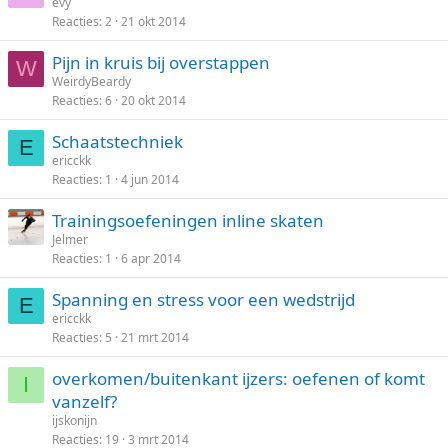
evy
Reacties
2
21 okt 2014
Pijn in kruis bij overstappen
W
WeirdyBeardy
Reacties
6
20 okt 2014
Schaatstechniek
E
ericckk
Reacties
1
4 jun 2014
Trainingsoefeningen inline skaten
Jelmer
Reacties
1
6 apr 2014
Spanning en stress voor een wedstrijd
E
ericckk
Reacties
5
21 mrt 2014
overkomen/buitenkant ijzers: oefenen of komt
I
vanzelf?
ijskonijn
Reacties
19
3 mrt 2014