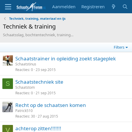
Aanmelden
Registreren
Techniek, training, materiaal en ijs
Techniek & training
Schaatsslag, bochtentechniek, training...
Filters
Schaatstrainer in opleiding zoekt stageplek
Schaatstinus
Reacties
0
23 sep 2015
Schaatstechniek site
S
Schaatstom
Reacties
0
21 sep 2015
Recht op de schaatsen komen
Patrick510
Reacties
30
27 aug 2015
achterop zitten!!!!!!!
V