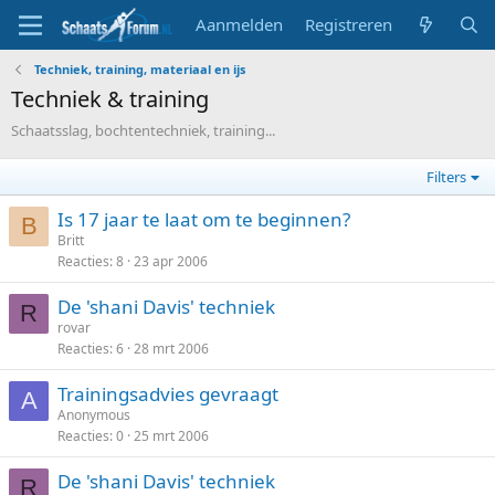
Aanmelden
Registreren
Techniek, training, materiaal en ijs
Techniek & training
Schaatsslag, bochtentechniek, training...
Filters
Is 17 jaar te laat om te beginnen?
B
Britt
Reacties
8
23 apr 2006
De 'shani Davis' techniek
R
rovar
Reacties
6
28 mrt 2006
Trainingsadvies gevraagt
A
Anonymous
Reacties
0
25 mrt 2006
De 'shani Davis' techniek
R