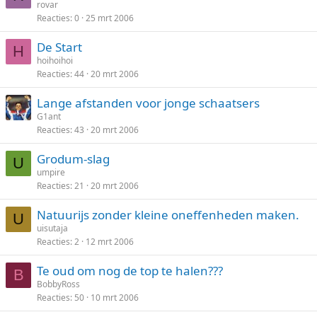
rovar
Reacties
0
25 mrt 2006
De Start
H
hoihoihoi
Reacties
44
20 mrt 2006
Lange afstanden voor jonge schaatsers
G1ant
Reacties
43
20 mrt 2006
Grodum-slag
U
umpire
Reacties
21
20 mrt 2006
Natuurijs zonder kleine oneffenheden maken.
U
uisutaja
Reacties
2
12 mrt 2006
Te oud om nog de top te halen???
B
BobbyRoss
Reacties
50
10 mrt 2006