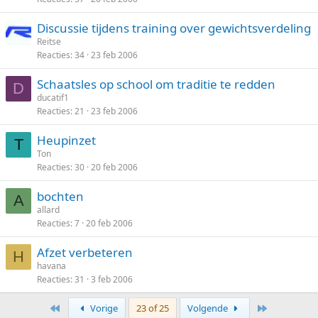
Discussie tijdens training over gewichtsverdeling
Reitse
Reacties
34
23 feb 2006
Schaatsles op school om traditie te redden
D
ducatif1
Reacties
21
23 feb 2006
Heupinzet
T
Ton
Reacties
30
20 feb 2006
bochten
A
allard
Reacties
7
20 feb 2006
Afzet verbeteren
H
havana
Reacties
31
3 feb 2006
First
Last
Vorige
23 of 25
Volgende