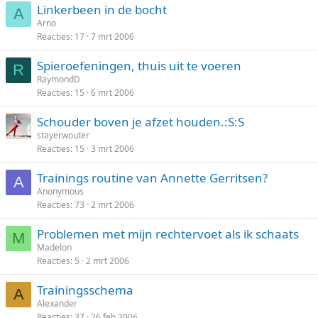
Linkerbeen in de bocht
A
Arno
Reacties
17
7 mrt 2006
Spieroefeningen, thuis uit te voeren
R
RaymondD
Reacties
15
6 mrt 2006
Schouder boven je afzet houden.:S:S
stayerwouter
Reacties
15
3 mrt 2006
Trainings routine van Annette Gerritsen?
A
Anonymous
Reacties
73
2 mrt 2006
Problemen met mijn rechtervoet als ik schaats
M
Madelon
Reacties
5
2 mrt 2006
Trainingsschema
A
Alexander
Reacties
37
26 feb 2006