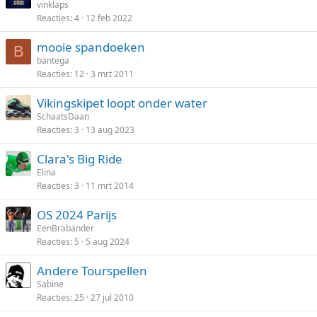
vinklaps
Reacties
4
12 feb 2022
mooie spandoeken
B
bantega
Reacties
12
3 mrt 2011
Vikingskipet loopt onder water
SchaatsDaan
Reacties
3
13 aug 2023
Clara's Big Ride
Elina
Reacties
3
11 mrt 2014
OS 2024 Parijs
EenBrabander
Reacties
5
5 aug 2024
Andere Tourspellen
Sabine
Reacties
25
27 jul 2010