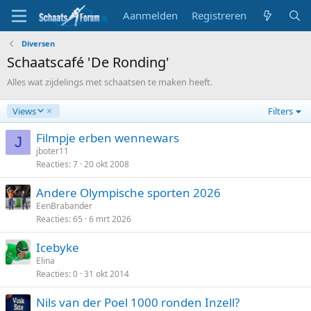
Aanmelden
Registreren
Diversen
Schaatscafé 'De Ronding'
Alles wat zijdelings met schaatsen te maken heeft.
A
Views
Filters
f
l
Filmpje erben wennewars
J
o
jboter11
p
Reacties
7
20 okt 2008
e
n
Andere Olympische sporten 2026
d
EenBrabander
Reacties
65
6 mrt 2026
Icebyke
Elina
Reacties
0
31 okt 2014
Nils van der Poel 1000 ronden Inzell?