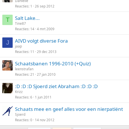
Danielle
Reacties
1
26 sep 2012
Salt Lake...
T
Tine87
Reacties
14
4 mrt 2009
AIVD volgt diverse Fora
J
jaap
Reacties
11
29 dec 2013
Schaatsbanen 1996-2010 (+Quiz)
leenstrafan
Reacties
21
27 jan 2010
:D :D :D Sjoerd ziet Abraham :D :D :D
Krizz
Reacties
6
1 jun 2011
Schaats mee en geef alles voor een nierpatiënt
Sjoerd
Reacties
0
14 nov 2012