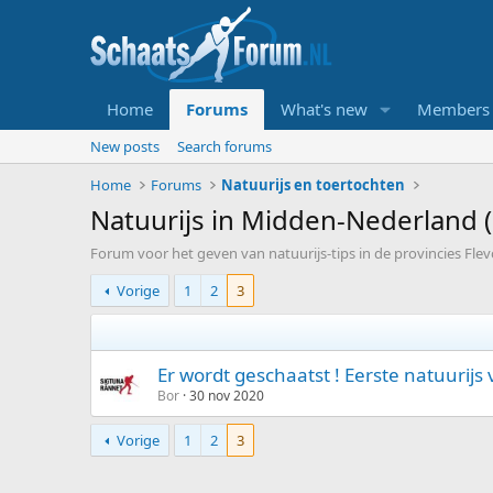
Home
Forums
What's new
Members
New posts
Search forums
Home
Forums
Natuurijs en toertochten
Natuurijs in Midden-Nederland (
Forum voor het geven van natuurijs-tips in de provincies Fle
Vorige
1
2
3
Er wordt geschaatst ! Eerste natuurij
Bor
30 nov 2020
Vorige
1
2
3