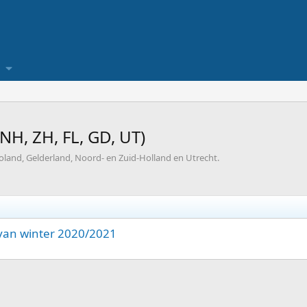
NH, ZH, FL, GD, UT)
voland, Gelderland, Noord- en Zuid-Holland en Utrecht.
s van winter 2020/2021