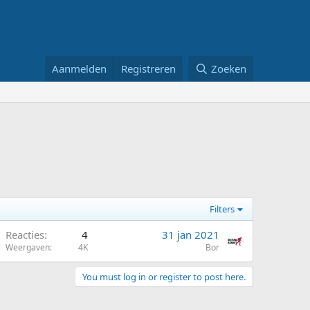
Aanmelden
Registreren
Zoeken
Filters
Reacties
4
31 jan 2021
Weergaven
4K
Bor
You must log in or register to post here.