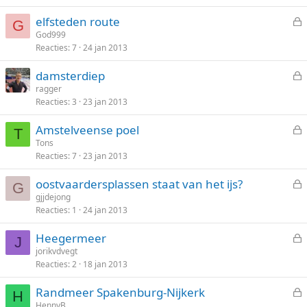
l
n
elfsteden route
o
G
e
God999
t
Reacties
7
24 jan 2013
s
e
l
n
damsterdiep
o
e
ragger
t
Reacties
3
23 jan 2013
s
e
l
n
Amstelveense poel
o
T
e
Tons
t
Reacties
7
23 jan 2013
s
e
l
n
oostvaardersplassen staat van het ijs?
o
G
e
gjjdejong
t
Reacties
1
24 jan 2013
s
e
l
n
Heegermeer
o
J
e
jorikvdvegt
t
Reacties
2
18 jan 2013
s
e
l
n
Randmeer Spakenburg-Nijkerk
o
H
e
HennyB