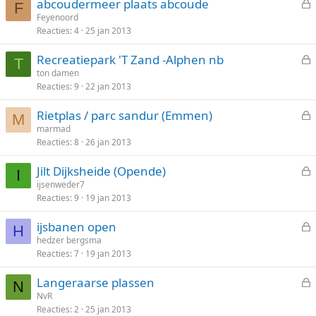
abcoudermeer plaats abcoude
o
F
e
Feyenoord
t
Reacties
4
25 jan 2013
s
e
l
n
Recreatiepark 'T Zand -Alphen nb
o
T
e
ton damen
t
Reacties
9
22 jan 2013
s
e
l
n
Rietplas / parc sandur (Emmen)
o
M
e
marmad
t
Reacties
8
26 jan 2013
s
e
l
n
Jilt Dijksheide (Opende)
o
I
e
ijsenweder7
t
Reacties
9
19 jan 2013
s
e
l
n
ijsbanen open
o
H
e
hedzer bergsma
t
Reacties
7
19 jan 2013
s
e
l
n
Langeraarse plassen
o
N
e
NvR
t
Reacties
2
25 jan 2013
s
e