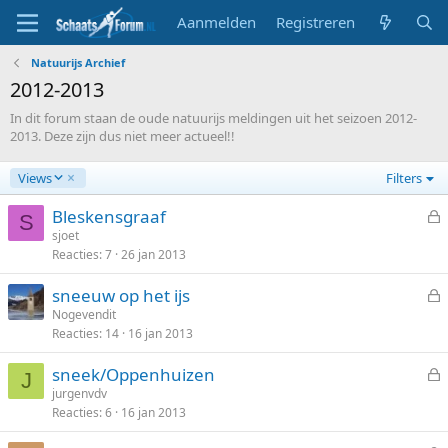
Aanmelden
Registreren
Natuurijs Archief
2012-2013
In dit forum staan de oude natuurijs meldingen uit het seizoen 2012-
2013. Deze zijn dus niet meer actueel!!
A
Views
Filters
f
l
Bleskensgraaf
S
o
e
sjoet
p
Reacties
7
26 jan 2013
s
e
l
n
sneeuw op het ijs
o
d
e
Nogevendit
t
Reacties
14
16 jan 2013
s
e
l
n
sneek/Oppenhuizen
o
J
e
jurgenvdv
t
Reacties
6
16 jan 2013
s
e
l
n