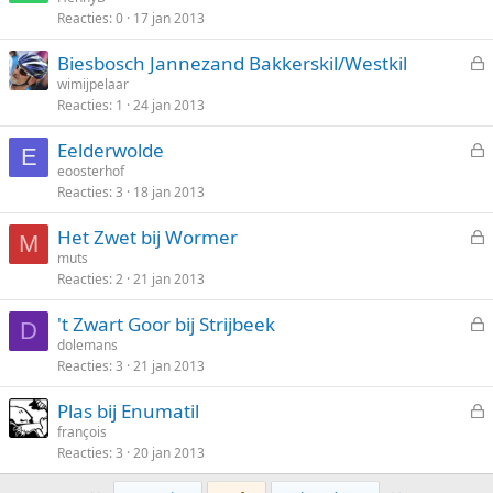
t
Reacties
0
17 jan 2013
s
e
l
n
Biesbosch Jannezand Bakkerskil/Westkil
o
e
wimijpelaar
t
Reacties
1
24 jan 2013
s
e
l
n
Eelderwolde
o
E
e
eoosterhof
t
Reacties
3
18 jan 2013
s
e
l
n
Het Zwet bij Wormer
o
M
e
muts
t
Reacties
2
21 jan 2013
s
e
l
n
't Zwart Goor bij Strijbeek
o
D
e
dolemans
t
Reacties
3
21 jan 2013
s
e
l
n
Plas bij Enumatil
o
e
françois
t
Reacties
3
20 jan 2013
s
e
l
n